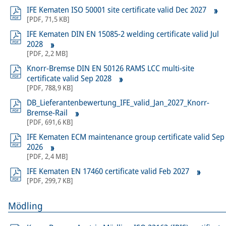
IFE Kematen ISO 50001 site certificate valid Dec 2027
[
PDF
,
71,5 KB
]
IFE Kematen DIN EN 15085-2 welding certificate valid Jul
2028
[
PDF
,
2,2 MB
]
Knorr-Bremse DIN EN 50126 RAMS LCC multi-site
certificate valid Sep 2028
[
PDF
,
788,9 KB
]
DB_Lieferantenbewertung_IFE_valid_Jan_2027_Knorr-
Bremse-Rail
[
PDF
,
691,6 KB
]
IFE Kematen ECM maintenance group certificate valid Sep
2026
[
PDF
,
2,4 MB
]
IFE Kematen EN 17460 certificate valid Feb 2027
[
PDF
,
299,7 KB
]
Mödling