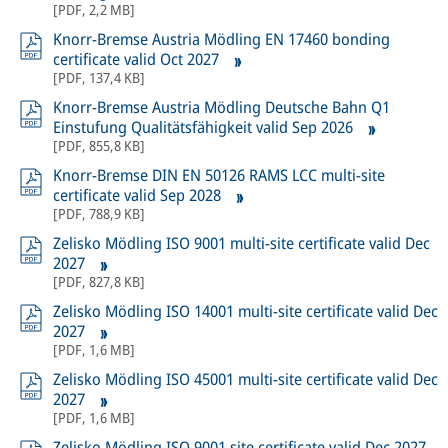
[
PDF
,
2,2 MB
]
Knorr-Bremse Austria Mödling EN 17460 bonding
certificate valid Oct 2027
[
PDF
,
137,4 KB
]
Knorr-Bremse Austria Mödling Deutsche Bahn Q1
Einstufung Qualitätsfähigkeit valid Sep 2026
[
PDF
,
855,8 KB
]
Knorr-Bremse DIN EN 50126 RAMS LCC multi-site
certificate valid Sep 2028
[
PDF
,
788,9 KB
]
Zelisko Mödling ISO 9001 multi-site certificate valid Dec
2027
[
PDF
,
827,8 KB
]
Zelisko Mödling ISO 14001 multi-site certificate valid Dec
2027
[
PDF
,
1,6 MB
]
Zelisko Mödling ISO 45001 multi-site certificate valid Dec
2027
[
PDF
,
1,6 MB
]
Zelisko Mödling ISO 9001 site certificate valid Dec 2027