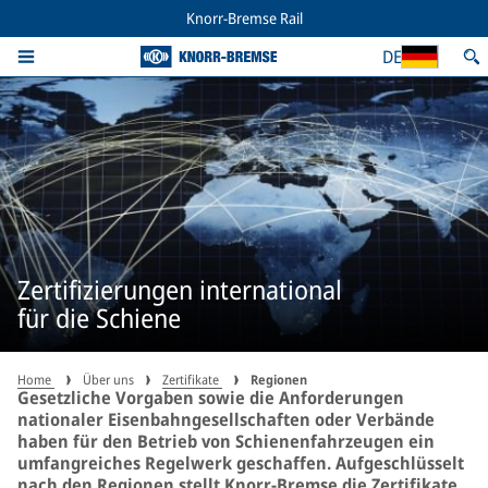
Knorr-Bremse Rail
DE
Zertifizierungen international
für die Schiene
Home
Über uns
Zertifikate
Regionen
Gesetzliche Vorgaben sowie die Anforderungen
nationaler Eisenbahngesellschaften oder Verbände
haben für den Betrieb von Schienenfahrzeugen ein
umfangreiches Regelwerk geschaffen. Aufgeschlüsselt
nach den Regionen stellt Knorr-Bremse die Zertifikate