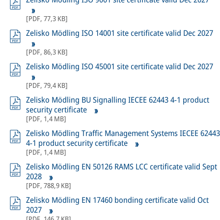
[
PDF
,
77,3 KB
]
Zelisko Mödling ISO 14001 site certificate valid Dec 2027
[
PDF
,
86,3 KB
]
Zelisko Mödling ISO 45001 site certificate valid Dec 2027
[
PDF
,
79,4 KB
]
Zelisko Mödling BU Signalling IECEE 62443 4-1 product
security certificate
[
PDF
,
1,4 MB
]
Zelisko Mödling Traffic Management Systems IECEE 62443
4-1 product security certificate
[
PDF
,
1,4 MB
]
Zelisko Mödling EN 50126 RAMS LCC certificate valid Sept
2028
[
PDF
,
788,9 KB
]
Zelisko Mödling EN 17460 bonding certificate valid Oct
2027
[
PDF
,
146,7 KB
]