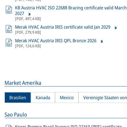
KB Austria HVAC ISO 22688 Brazing certificate valid March
2027
[
PDF
,
497,4 KB
]
Merak HVAC Austria IRIS certificate valid Jan 2029
[
PDF
,
279,9 KB
]
Merak HVAC Austria IRIS QPL Bronze 2026
[
PDF
,
124,6 KB
]
Market Amerika
Brasilien
Kanada
Mexico
Vereinigte Staaten vo
Sao Paulo
Knorr-Bremse Brazil Itupeva ISO 22163 (IRIS) certificate