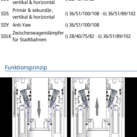
vertikal & horizontal
Primär & sekundär,
SDS
i) 36/51/100/108 · ii) 36/51/89/102
vertikal & horizontal
SDY
Anti-Yaw
i) 36/51/100/108
Zwischenwagendämpfer
SDLK
i) 28/40/75/82 · ii) 36/51/89/102
für Stadtbahnen
Funktionsprinzip