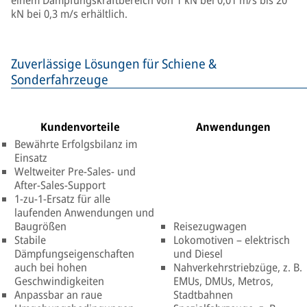
einem Dämpfungskraftbereich von 1 kN bei 0,01 m/s bis 20
kN bei 0,3 m/s erhältlich.
Zuverlässige Lösungen für Schiene &
Sonderfahrzeuge
Kundenvorteile
Anwendungen
Bewährte Erfolgsbilanz im
Einsatz
Weltweiter Pre-Sales- und
After-Sales-Support
1-zu-1-Ersatz für alle
laufenden Anwendungen und
Baugrößen
Reisezugwagen
Stabile
Lokomotiven – elektrisch
Dämpfungseigenschaften
und Diesel
auch bei hohen
Nahverkehrstriebzüge, z. B.
Geschwindigkeiten
EMUs, DMUs, Metros,
Anpassbar an raue
Stadtbahnen