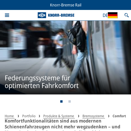
Knorr-Bremse Rail
DE
Federungssysteme für
optimierten Fahrkomfort
Home
Portfolio
Produkte & Systeme
Bremssysteme
Comfort
Komfortfunktionalitäten sind aus modernen
Schienenfahrzeugen nicht mehr wegzudenken – und