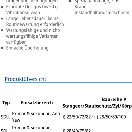
Umgebungsbedingungen
Spezialfahrzeuge, z. B.
Erprobte Designs bis 50 g
Krane,
Vibrationsniveau
Instandhaltungsmaschinen
Lange Lebensdauer, keine
Routinewartung erforderlich
Wartungsfähige und nicht-
wartungsfähige Varianten
verfügbar
Einfache Überholung
Produktübersicht
Baureihe P
Typ
Einsatzbereich
Stangeer/Staubschutz/Zyl/Körp
Primär & sekundär, Anti-
SDLL
i) 22/50/72/82 · ii) 28/50/89/100
Yaw
Primär & sekundär,
SDL
i) 28/40/75/82