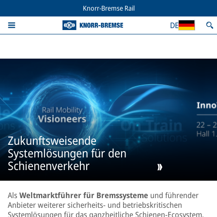
Knorr-Bremse Rail
DE
Zukunftsweisende
Systemlösungen für den
Schienenverkehr
Als
Weltmarktführer für Bremssysteme
und führender
Anbieter weiterer sicherheits- und betriebskritischen
Systemlösungen für das ganzheitliche Schienen-Ecosystem,