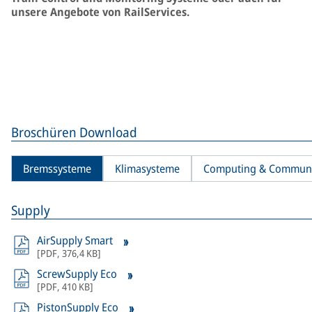
unsere Angebote von RailServices.
Broschüren Download
Bremssysteme
Klimasysteme
Computing & Communi
Supply
AirSupply Smart
[
PDF
,
376,4 KB
]
ScrewSupply Eco
[
PDF
,
410 KB
]
PistonSupply Eco