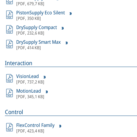
[
PDF
,
679,7 KB
]
PistonSupply Eco Silent
[
PDF
,
350 KB
]
DrySupply Compact
[
PDF
,
232,6 KB
]
DrySupply Smart Max
[
PDF
,
414 KB
]
Interaction
VisionLead
[
PDF
,
737,2 KB
]
MotionLead
[
PDF
,
345,1 KB
]
Control
FlexControl Family
[
PDF
,
423,4 KB
]