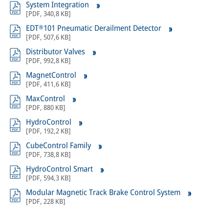
System Integration
[
PDF
,
340,8 KB
]
EDT®101 Pneumatic Derailment Detector
[
PDF
,
507,6 KB
]
Distributor Valves
[
PDF
,
992,8 KB
]
MagnetControl
[
PDF
,
411,6 KB
]
MaxControl
[
PDF
,
880 KB
]
HydroControl
[
PDF
,
192,2 KB
]
CubeControl Family
[
PDF
,
738,8 KB
]
HydroControl Smart
[
PDF
,
594,3 KB
]
Modular Magnetic Track Brake Control System
[
PDF
,
228 KB
]