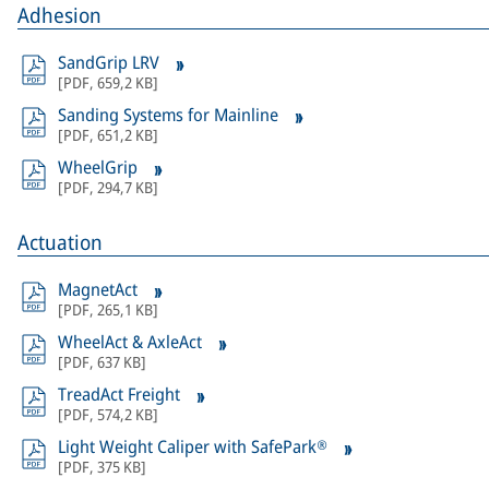
Adhesion
SandGrip LRV
[
PDF
,
659,2 KB
]
Sanding Systems for Mainline
[
PDF
,
651,2 KB
]
WheelGrip
[
PDF
,
294,7 KB
]
Actuation
MagnetAct
[
PDF
,
265,1 KB
]
WheelAct & AxleAct
[
PDF
,
637 KB
]
TreadAct Freight
[
PDF
,
574,2 KB
]
Light Weight Caliper with SafePark®
[
PDF
,
375 KB
]