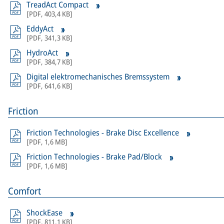
TreadAct Compact
[
PDF
,
403,4 KB
]
EddyAct
[
PDF
,
341,3 KB
]
HydroAct
[
PDF
,
384,7 KB
]
Digital elektromechanisches Bremssystem
[
PDF
,
641,6 KB
]
Friction
Friction Technologies - Brake Disc Excellence
[
PDF
,
1,6 MB
]
Friction Technologies - Brake Pad/Block
[
PDF
,
1,6 MB
]
Comfort
ShockEase
[
PDF
,
811,1 KB
]