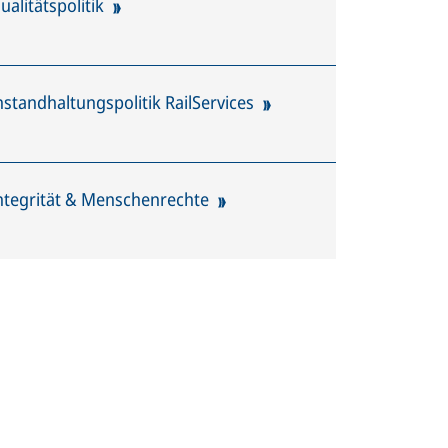
ualitätspolitik
nstandhaltungspolitik RailServices
ntegrität & Menschenrechte