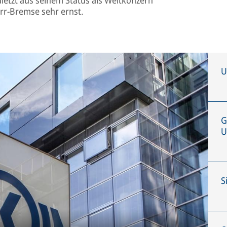
rr-Bremse sehr ernst.
U
G
U
S