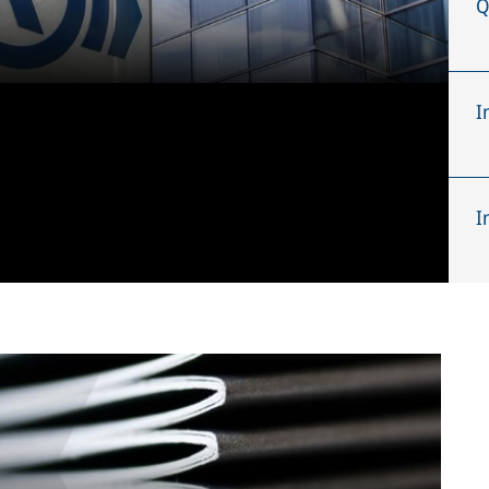
Q
I
I