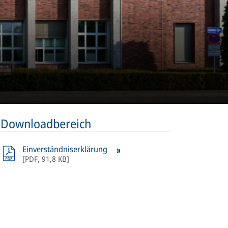
Downloadbereich
Einverständniserklärung
[
PDF
,
91,8 KB
]