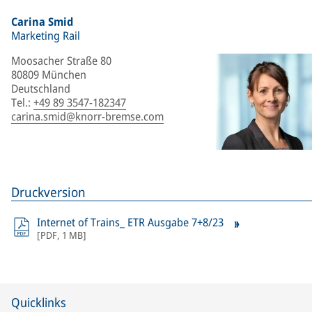
Carina Smid
Marketing Rail
Moosacher Straße 80
80809 München
Deutschland
Tel.
:
+49 89 3547-182347
carina.smid@knorr-bremse.com
Druckversion
Internet of Trains_ ETR Ausgabe 7+8/23
[
PDF
,
1 MB
]
Quicklinks