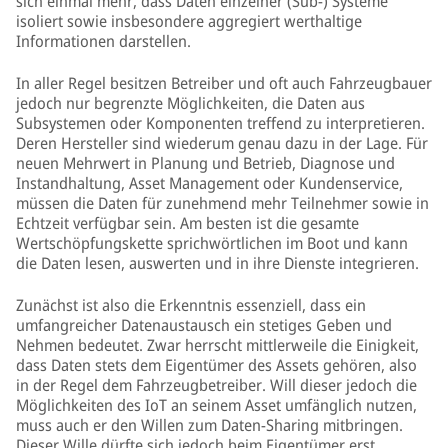
sich einmal mehr, dass Daten einzelner (Sub-) Systeme
isoliert sowie insbesondere aggregiert werthaltige
Informationen darstellen.
In aller Regel besitzen Betreiber und oft auch Fahrzeugbauer
jedoch nur begrenzte Möglichkeiten, die Daten aus
Subsystemen oder Komponenten treffend zu interpretieren.
Deren Hersteller sind wiederum genau dazu in der Lage. Für
neuen Mehrwert in Planung und Betrieb, Diagnose und
Instandhaltung, Asset Management oder Kundenservice,
müssen die Daten für zunehmend mehr Teilnehmer sowie in
Echtzeit verfügbar sein. Am besten ist die gesamte
Wertschöpfungskette sprichwörtlichen im Boot und kann
die Daten lesen, auswerten und in ihre Dienste integrieren.
Zunächst ist also die Erkenntnis essenziell, dass ein
umfangreicher Datenaustausch ein stetiges Geben und
Nehmen bedeutet. Zwar herrscht mittlerweile die Einigkeit,
dass Daten stets dem Eigentümer des Assets gehören, also
in der Regel dem Fahrzeugbetreiber. Will dieser jedoch die
Möglichkeiten des IoT an seinem Asset umfänglich nutzen,
muss auch er den Willen zum Daten-Sharing mitbringen.
Dieser Wille dürfte sich jedoch beim Eigentümer erst