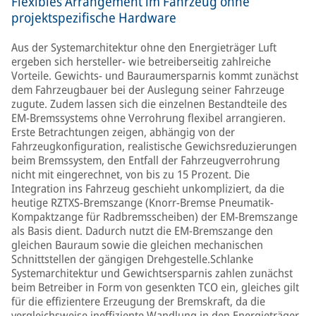
Flexibles Arrangement im Fahrzeug ohne
projektspezifische Hardware
Aus der Systemarchitektur ohne den Energieträger Luft
ergeben sich hersteller- wie betreiberseitig zahlreiche
Vorteile. Gewichts- und Bauraumersparnis kommt zunächst
dem Fahrzeugbauer bei der Auslegung seiner Fahrzeuge
zugute. Zudem lassen sich die einzelnen Bestandteile des
EM-Bremssystems ohne Verrohrung flexibel arrangieren.
Erste Betrachtungen zeigen, abhängig von der
Fahrzeugkonfiguration, realistische Gewichsreduzierungen
beim Bremssystem, den Entfall der Fahrzeugverrohrung
nicht mit eingerechnet, von bis zu 15 Prozent. Die
Integration ins Fahrzeug geschieht unkompliziert, da die
heutige RZTXS-Bremszange (Knorr-Bremse Pneumatik-
Kompaktzange für Radbremsscheiben) der EM-Bremszange
als Basis dient. Dadurch nutzt die EM-Bremszange den
gleichen Bauraum sowie die gleichen mechanischen
Schnittstellen der gängigen Drehgestelle.Schlanke
Systemarchitektur und Gewichtsersparnis zahlen zunächst
beim Betreiber in Form von gesenkten TCO ein, gleiches gilt
für die effizientere Erzeugung der Bremskraft, da die
vergleichsweise ineffiziente Wandlung in den Energieträger