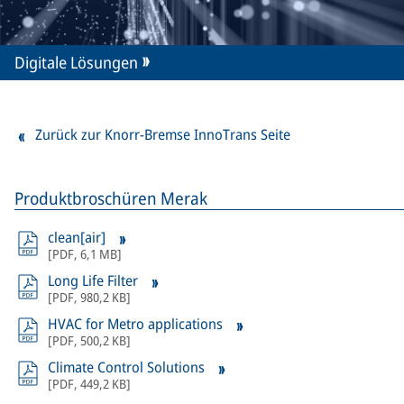
Digitale Lösungen
Zurück zur Knorr-Bremse InnoTrans Seite
Produktbroschüren Merak
clean[air]
[
PDF
,
6,1 MB
]
Long Life Filter
[
PDF
,
980,2 KB
]
HVAC for Metro applications
[
PDF
,
500,2 KB
]
Climate Control Solutions
[
PDF
,
449,2 KB
]