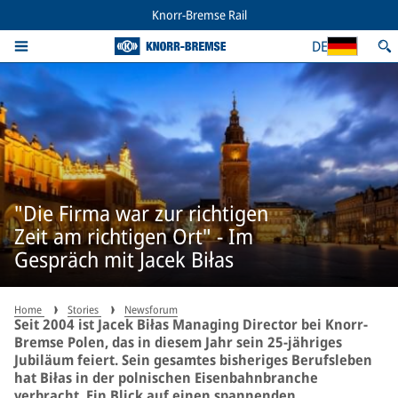
Knorr-Bremse Rail
DE
"Die Firma war zur richtigen
Zeit am richtigen Ort" - Im
Gespräch mit Jacek Biłas
Home
Stories
Newsforum
Seit 2004 ist Jacek Biłas Managing Director bei Knorr-
Bremse Polen, das in diesem Jahr sein 25-jähriges
Jubiläum feiert. Sein gesamtes bisheriges Berufsleben
hat Biłas in der polnischen Eisenbahnbranche
verbracht. Ein Blick auf einen spannenden