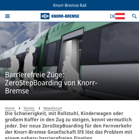
Knorr-Bremse Rail
DE
Barrierefreie Züge:
ZeroStepBoarding von Knorr-
Bremse
Home
Stories
Newsforum
Die Schwierigkeit, mit Rollstuhl, Kinderwagen oder
großem Koffer in den Zug zu steigen, kennt vermutlich
jeder. Der neue ZeroStepBoarding für den Fernverkehr
der Knorr-Bremse Gesellschaft IFE löst das Problem mit
einem nahezu barrierefreien Einstieg.