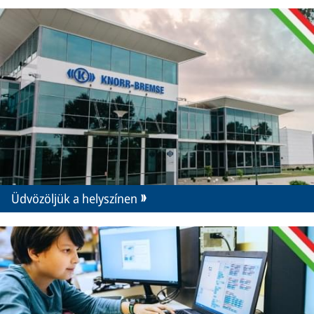
Üdvözöljük a helyszínen