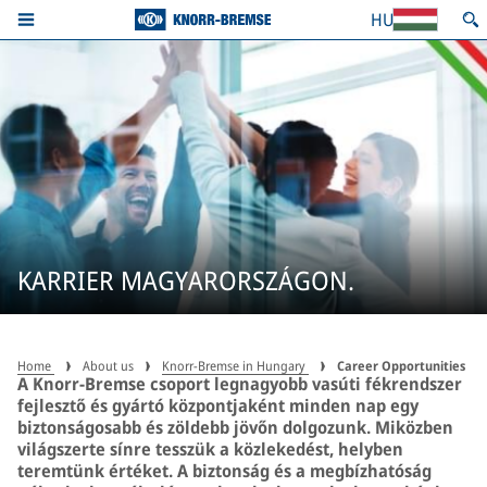
HU
KARRIER MAGYARORSZÁGON.
Home
About us
Knorr-Bremse in Hungary
Career Opportunities
A Knorr-Bremse csoport legnagyobb vasúti fékrendszer
fejlesztő és gyártó központjaként minden nap egy
biztonságosabb és zöldebb jövőn dolgozunk. Miközben
világszerte sínre tesszük a közlekedést, helyben
teremtünk értéket. A biztonság és a megbízhatóság