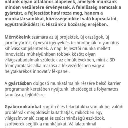
nálunk olyan általános alapelvek, amelyek munkánk
minden vetületére érvényesek. A felelősség nemcsak a
gyártást, a fejlesztést határozza meg, hanem a
munkatársainkkal, közösségeinkkel való kapcsolatot,
együttműködést is. Hiszünk a közösség erejében.
Mérnökeink
számára az új projektek, új országok, új
járműgyártók, új vevői igények és technológiák folyamatos
kihívásokat jelentenek. A napi fejlesztői munka mellett
innovációs műhelyünkben többek között olyan
világszabadalmak születtek az elmúlt években, mint a 3D
fémnyomtatás alkalmazása a fékvezérlésben vagy a
helytakarékos innovatív fékpanel.
A
gyártásban
dolgozó munkatársaink részére belső karrier
programunk keretében nyújtunk lehetőséget a folyamatos
tanulásra, fejlődésre.
Gyakornokainkat
rögtön éles feladatokba vonjuk be, valódi
problémák megoldását kutathatják, miközben egy
világszínvonalú csapat és csúcsminőségű eszközök,
szoftverek segítik a munkájukat. Vállalatunknál