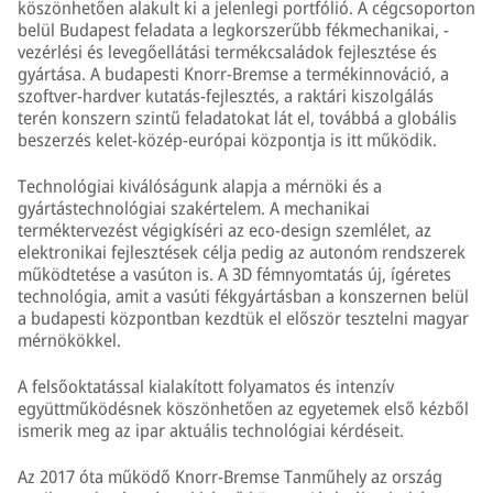
köszönhetően alakult ki a jelenlegi portfólió. A cégcsoporton
belül Budapest feladata a legkorszerűbb fékmechanikai, -
vezérlési és levegőellátási termékcsaládok fejlesztése és
gyártása. A budapesti Knorr-Bremse a termékinnováció, a
szoftver-hardver kutatás-fejlesztés, a raktári kiszolgálás
terén konszern szintű feladatokat lát el, továbbá a globális
beszerzés kelet-közép-európai központja is itt működik.
Technológiai kiválóságunk alapja a mérnöki és a
gyártástechnológiai szakértelem. A mechanikai
terméktervezést végigkíséri az eco-design szemlélet, az
elektronikai fejlesztések célja pedig az autonóm rendszerek
működtetése a vasúton is. A 3D fémnyomtatás új, ígéretes
technológia, amit a vasúti fékgyártásban a konszernen belül
a budapesti központban kezdtük el először tesztelni magyar
mérnökökkel.
A felsőoktatással kialakított folyamatos és intenzív
együttműködésnek köszönhetően az egyetemek első kézből
ismerik meg az ipar aktuális technológiai kérdéseit.
Az 2017 óta működő Knorr-Bremse Tanműhely az ország