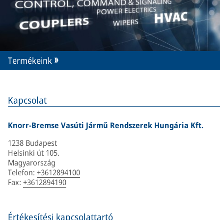
Termékeink
Kapcsolat
Knorr-Bremse Vasúti Jármű Rendszerek Hungária Kft.
1238 Budapest
Helsinki út 105.
Magyarország
Telefon
:
+3612894100
Fax
:
+3612894190
Értékesítési kapcsolattartó