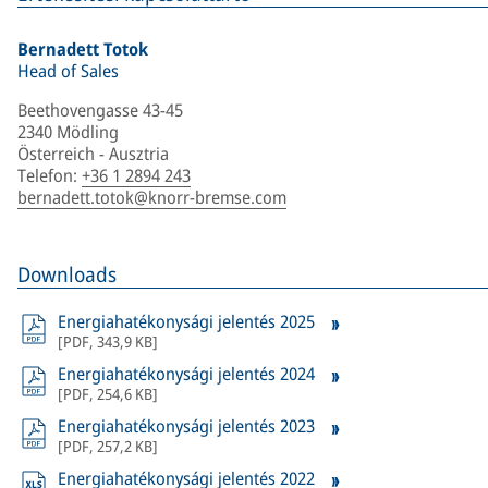
Bernadett Totok
Head of Sales
Beethovengasse 43-45
2340 Mödling
Österreich - Ausztria
Telefon
:
+36 1 2894 243
bernadett.totok@knorr-bremse.com
Downloads
Energiahatékonysági jelentés 2025
[
PDF
,
343,9 KB
]
Energiahatékonysági jelentés 2024
[
PDF
,
254,6 KB
]
Energiahatékonysági jelentés 2023
[
PDF
,
257,2 KB
]
Energiahatékonysági jelentés 2022