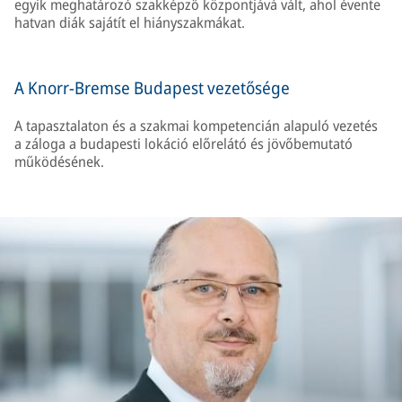
egyik meghatározó szakképző központjává vált, ahol évente
hatvan diák sajátít el hiányszakmákat.
A Knorr-Bremse Budapest vezetősége
A tapasztalaton és a szakmai kompetencián alapuló vezetés
a záloga a budapesti lokáció előrelátó és jövőbemutató
működésének.