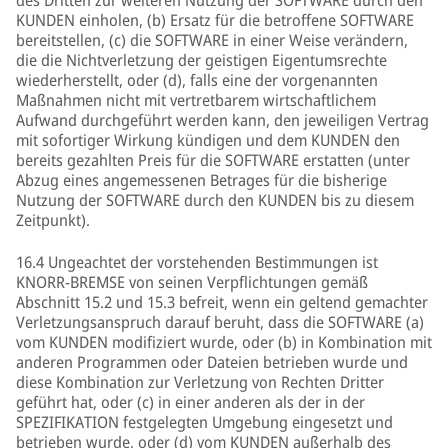
des Dritten zur weiteren Nutzung der SOFTWARE durch den
KUNDEN einholen, (b) Ersatz für die betroffene SOFTWARE
bereitstellen, (c) die SOFTWARE in einer Weise verändern,
die die Nichtverletzung der geistigen Eigentumsrechte
wiederherstellt, oder (d), falls eine der vorgenannten
Maßnahmen nicht mit vertretbarem wirtschaftlichem
Aufwand durchgeführt werden kann, den jeweiligen Vertrag
mit sofortiger Wirkung kündigen und dem KUNDEN den
bereits gezahlten Preis für die SOFTWARE erstatten (unter
Abzug eines angemessenen Betrages für die bisherige
Nutzung der SOFTWARE durch den KUNDEN bis zu diesem
Zeitpunkt).
16.4 Ungeachtet der vorstehenden Bestimmungen ist
KNORR-BREMSE von seinen Verpflichtungen gemäß
Abschnitt 15.2 und 15.3 befreit, wenn ein geltend gemachter
Verletzungsanspruch darauf beruht, dass die SOFTWARE (a)
vom KUNDEN modifiziert wurde, oder (b) in Kombination mit
anderen Programmen oder Dateien betrieben wurde und
diese Kombination zur Verletzung von Rechten Dritter
geführt hat, oder (c) in einer anderen als der in der
SPEZIFIKATION festgelegten Umgebung eingesetzt und
betrieben wurde, oder (d) vom KUNDEN außerhalb des