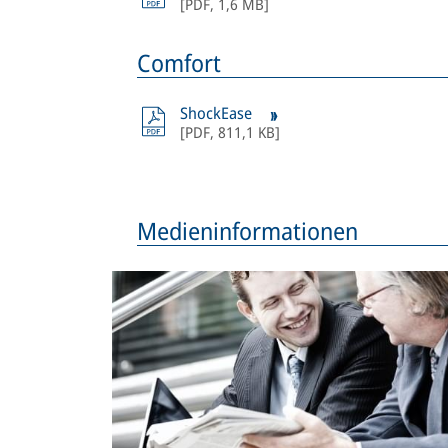
[
PDF
,
1,6 MB
]
Comfort
ShockEase
[
PDF
,
811,1 KB
]
Medieninformationen