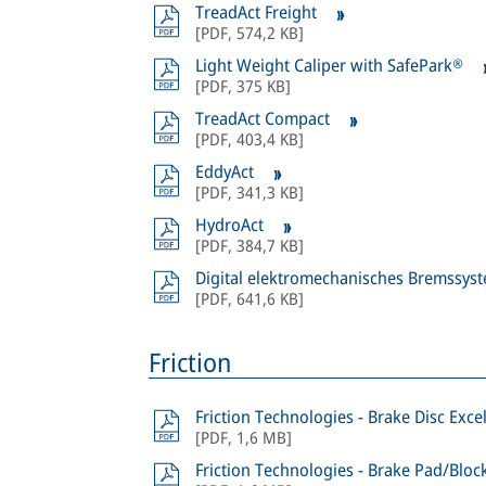
TreadAct Freight
[
PDF
,
574,2 KB
]
Light Weight Caliper with SafePark®
[
PDF
,
375 KB
]
TreadAct Compact
[
PDF
,
403,4 KB
]
EddyAct
[
PDF
,
341,3 KB
]
HydroAct
[
PDF
,
384,7 KB
]
Digital elektromechanisches Bremssys
[
PDF
,
641,6 KB
]
Friction
Friction Technologies - Brake Disc Exce
[
PDF
,
1,6 MB
]
Friction Technologies - Brake Pad/Bloc