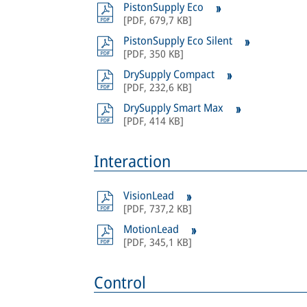
PistonSupply Eco
[
PDF
,
679,7 KB
]
PistonSupply Eco Silent
[
PDF
,
350 KB
]
DrySupply Compact
[
PDF
,
232,6 KB
]
DrySupply Smart Max
[
PDF
,
414 KB
]
Interaction
VisionLead
[
PDF
,
737,2 KB
]
MotionLead
[
PDF
,
345,1 KB
]
Control