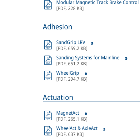
Modular Magnetic Track Brake Control
[
PDF
,
228 KB
]
Adhesion
SandGrip LRV
[
PDF
,
659,2 KB
]
Sanding Systems for Mainline
[
PDF
,
651,2 KB
]
WheelGrip
[
PDF
,
294,7 KB
]
Actuation
MagnetAct
[
PDF
,
265,1 KB
]
WheelAct & AxleAct
[
PDF
,
637 KB
]