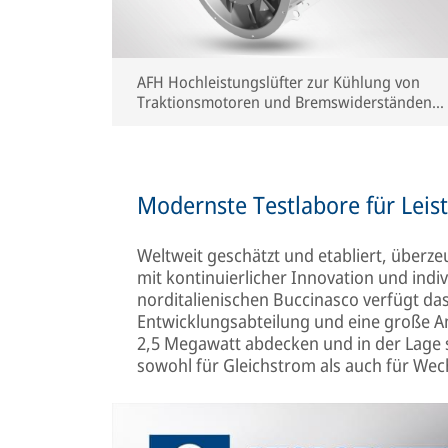
AFH Hochleistungslüfter zur Kühlung von
Traktionsmotoren und Bremswiderständen;
kundenspezifische Lösungen in Bezug auf
Schnittstellen und Leistungen
Modernste Testlabore für Leis
Weltweit geschätzt und etabliert, überzeu
mit kontinuierlicher Innovation und ind
norditalienischen Buccinasco verfügt da
Entwicklungsabteilung und eine große An
2,5 Megawatt abdecken und in der Lage s
sowohl für Gleichstrom als auch für Wec