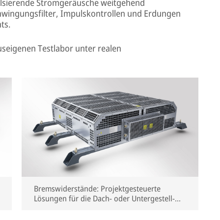
pulsierende Stromgeräusche weitgehend
wingungsfilter, Impulskontrollen und Erdungen
ts.
seigenen Testlabor unter realen
Bremswiderstände: Projektgesteuerte
Lösungen für die Dach- oder Untergestell-
Installation, erhältlich mit Freiluft- oder
forcierter Luftkühlung