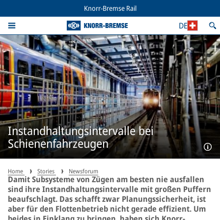
Knorr-Bremse Rail
DE
Instandhaltungsintervalle bei
Schienenfahrzeugen
Home
Stories
Newsforum
Damit Subsysteme von Zügen am besten nie ausfallen
sind ihre Instandhaltungsintervalle mit großen Puffern
beaufschlagt. Das schafft zwar Planungssicherheit, ist
aber für den Flottenbetrieb nicht gerade effizient. Um
beides in Einklang zu bringen, haben sich Knorr-