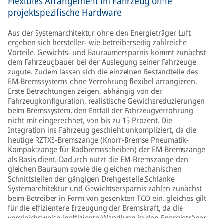
Flexibles Arrangement im Fahrzeug ohne
projektspezifische Hardware
Aus der Systemarchitektur ohne den Energieträger Luft
ergeben sich hersteller- wie betreiberseitig zahlreiche
Vorteile. Gewichts- und Bauraumersparnis kommt zunächst
dem Fahrzeugbauer bei der Auslegung seiner Fahrzeuge
zugute. Zudem lassen sich die einzelnen Bestandteile des
EM-Bremssystems ohne Verrohrung flexibel arrangieren.
Erste Betrachtungen zeigen, abhängig von der
Fahrzeugkonfiguration, realistische Gewichsreduzierungen
beim Bremssystem, den Entfall der Fahrzeugverrohrung
nicht mit eingerechnet, von bis zu 15 Prozent. Die
Integration ins Fahrzeug geschieht unkompliziert, da die
heutige RZTXS-Bremszange (Knorr-Bremse Pneumatik-
Kompaktzange für Radbremsscheiben) der EM-Bremszange
als Basis dient. Dadurch nutzt die EM-Bremszange den
gleichen Bauraum sowie die gleichen mechanischen
Schnittstellen der gängigen Drehgestelle.Schlanke
Systemarchitektur und Gewichtsersparnis zahlen zunächst
beim Betreiber in Form von gesenkten TCO ein, gleiches gilt
für die effizientere Erzeugung der Bremskraft, da die
vergleichsweise ineffiziente Wandlung in den Energieträger