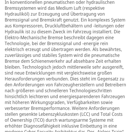
In konventionellen pneumatischen oder hydraulischen
Bremssystemen wird das Medium Luft (respektive
Hydrauliköl) zur Erzeugung und Übertragung von
Bremssignal und Bremskraft genutzt. Ein komplexes System
aus Kompressoren, Druckluftbehältern und -leitungen oder
Hydraulik ist zu diesem Zweck im Fahrzeug installiert. Die
Elektro-Mechanische Bremse beschreibt dagegen eine
Technologie, bei der Bremssignal und -energie rein
elektrisch erzeugt und übertragen werden. Als bewährtes,
zuverlässiges und stabiles System wird die pneumatische
Bremse dem Schienenverkehr auf absehbare Zeit erhalten
bleiben. Technologisch jedoch mittlerweile sehr ausgereift,
sind neue Entwicklungen mit vergleichsweise großen
Herausforderungen verbunden. Dies steht im Gegensatz zu
den Anforderungen von Fahrzeugherstellern und Betreibern
nach größeren und schnelleren Technologieschritten
hinsichtlich leichteren und energiesparenderen Fahrzeugen
mit höheren Wirkungsgraden, Verfügbarkeiten sowie
verbesserter Bremsperformance. Weitere Anforderungen
stellen gesenkte Lebenszykluskosten (LCC) und Total Costs
of Ownership (TCO) durch wartungsarme Systeme mit
erhöhter Diagnosefähigkeit inklusive Einbettung in eine
moderne Cyber-Security-Architektur dar. Der „Airless Train“