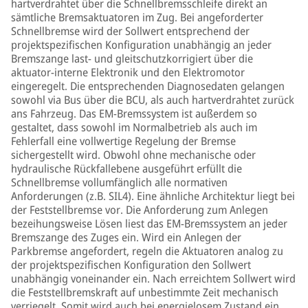
hartverdrahtet über die Schnellbremsschleife direkt an
sämtliche Bremsaktuatoren im Zug. Bei angeforderter
Schnellbremse wird der Sollwert entsprechend der
projektspezifischen Konfiguration unabhängig an jeder
Bremszange last- und gleitschutzkorrigiert über die
aktuator-interne Elektronik und den Elektromotor
eingeregelt. Die entsprechenden Diagnosedaten gelangen
sowohl via Bus über die BCU, als auch hartverdrahtet zurück
ans Fahrzeug. Das EM-Bremssystem ist außerdem so
gestaltet, dass sowohl im Normalbetrieb als auch im
Fehlerfall eine vollwertige Regelung der Bremse
sichergestellt wird. Obwohl ohne mechanische oder
hydraulische Rückfallebene ausgeführt erfüllt die
Schnellbremse vollumfänglich alle normativen
Anforderungen (z.B. SIL4). Eine ähnliche Architektur liegt bei
der Feststellbremse vor. Die Anforderung zum Anlegen
bezeihungsweise Lösen liest das EM-Bremssystem an jeder
Bremszange des Zuges ein. Wird ein Anlegen der
Parkbremse angefordert, regeln die Aktuatoren analog zu
der projektspezifischen Konfiguration den Sollwert
unabhängig voneinander ein. Nach erreichtem Sollwert wird
die Feststellbremskraft auf unbestimmte Zeit mechanisch
verriegelt. Somit wird auch bei energielosem Zustand ein