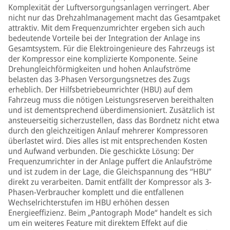
Komplexität der Luftversorgungsanlagen verringert. Aber
nicht nur das Drehzahlmanagement macht das Gesamtpaket
attraktiv. Mit dem Frequenzumrichter ergeben sich auch
bedeutende Vorteile bei der Integration der Anlage ins
Gesamtsystem. Für die Elektroingenieure des Fahrzeugs ist
der Kompressor eine komplizierte Komponente. Seine
Drehungleichförmigkeiten und hohen Anlaufströme
belasten das 3-Phasen Versorgungsnetzes des Zugs
erheblich. Der Hilfsbetriebeumrichter (HBU) auf dem
Fahrzeug muss die nötigen Leistungsreserven bereithalten
und ist dementsprechend überdimensioniert. Zusätzlich ist
ansteuerseitig sicherzustellen, dass das Bordnetz nicht etwa
durch den gleichzeitigen Anlauf mehrerer Kompressoren
überlastet wird. Dies alles ist mit entsprechenden Kosten
und Aufwand verbunden. Die geschickte Lösung: Der
Frequenzumrichter in der Anlage puffert die Anlaufströme
und ist zudem in der Lage, die Gleichspannung des “HBU”
direkt zu verarbeiten. Damit entfällt der Kompressor als 3-
Phasen-Verbraucher komplett und die entfallenen
Wechselrichterstufen im HBU erhöhen dessen
Energieeffizienz. Beim „Pantograph Mode“ handelt es sich
um ein weiteres Feature mit direktem Effekt auf die