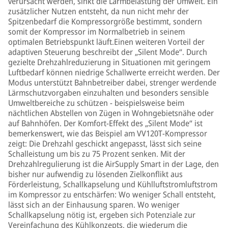
verursacht werden, sinkt die Lärmbelastung der Umwelt. Ein
zusätzlicher Nutzen entsteht, da nun nicht mehr der
Spitzenbedarf die Kompressorgröße bestimmt, sondern
somit der Kompressor im Normalbetrieb in seinem
optimalen Betriebspunkt läuft.Einen weiteren Vorteil der
adaptiven Steuerung beschreibt der „Silent Mode“. Durch
gezielte Drehzahlreduzierung in Situationen mit geringem
Luftbedarf können niedrige Schallwerte erreicht werden. Der
Modus unterstützt Bahnbetreiber dabei, strenger werdende
Lärmschutzvorgaben einzuhalten und besonders sensible
Umweltbereiche zu schützen - beispielsweise beim
nächtlichen Abstellen von Zügen in Wohngebietsnähe oder
auf Bahnhöfen. Der Komfort-Effekt des „Silent Mode“ ist
bemerkenswert, wie das Beispiel am VV120T-Kompressor
zeigt: Die Drehzahl geschickt angepasst, lässt sich seine
Schalleistung um bis zu 75 Prozent senken. Mit der
Drehzahlregulierung ist die AirSupply Smart in der Lage, den
bisher nur aufwendig zu lösenden Zielkonflikt aus
Förderleistung, Schallkapselung und Kühlluftstromluftstrom
im Kompressor zu entschärfen: Wo weniger Schall entsteht,
lässt sich an der Einhausung sparen. Wo weniger
Schallkapselung nötig ist, ergeben sich Potenziale zur
Vereinfachung des Kühlkonzepts, die wiederum die