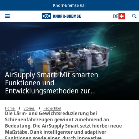
Knorr-Bremse Rail
DE
AirSupply Smart: Mit smarten
Funktionen und
Entwicklungsmethoden zur
Geräuschoptimierung
Home
Stories
Fachartikel
Die Lärm- und Gewichtsreduzierung bei
Schienenfahrzeugen gewinnt zunehmend an
Bedeutung. Die AirSupply Smart setzt hierbei neue
Maßstäbe. Dank intelligenter und adaptiver
Funktionen sowie einer, durch innovative