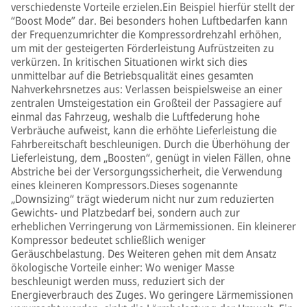
verschiedenste Vorteile erzielen.Ein Beispiel hierfür stellt der
“Boost Mode” dar. Bei besonders hohen Luftbedarfen kann
der Frequenzumrichter die Kompressordrehzahl erhöhen,
um mit der gesteigerten Förderleistung Aufrüstzeiten zu
verkürzen. In kritischen Situationen wirkt sich dies
unmittelbar auf die Betriebsqualität eines gesamten
Nahverkehrsnetzes aus: Verlassen beispielsweise an einer
zentralen Umsteigestation ein Großteil der Passagiere auf
einmal das Fahrzeug, weshalb die Luftfederung hohe
Verbräuche aufweist, kann die erhöhte Lieferleistung die
Fahrbereitschaft beschleunigen. Durch die Überhöhung der
Lieferleistung, dem „Boosten“, genügt in vielen Fällen, ohne
Abstriche bei der Versorgungssicherheit, die Verwendung
eines kleineren Kompressors.Dieses sogenannte
„Downsizing“ trägt wiederum nicht nur zum reduzierten
Gewichts- und Platzbedarf bei, sondern auch zur
erheblichen Verringerung von Lärmemissionen. Ein kleinerer
Kompressor bedeutet schließlich weniger
Geräuschbelastung. Des Weiteren gehen mit dem Ansatz
ökologische Vorteile einher: Wo weniger Masse
beschleunigt werden muss, reduziert sich der
Energieverbrauch des Zuges. Wo geringere Lärmemissionen