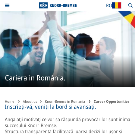
RO
Cariera in România.
Home
About us
Knorr-Bremse in Romania
Career Opportunities
Inscrieţi-vă, veniţi la bord si avansaƫi.
Angajaƫii motivaƫi ce vor sa răspundă provocărilor sunt inima
succesului Knorr-Bremse.
Structura transparentă facilitează luarea deciziilor ușor și