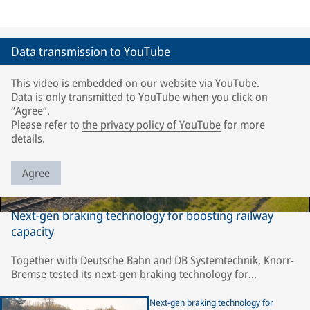
Data transmission to YouTube
This video is embedded on our website via YouTube.
Data is only transmitted to YouTube when you click on
“Agree”.
Please refer to
the privacy policy of YouTube
for more
details.
Agree
Next-gen braking technology for boosting railway
capacity
Together with Deutsche Bahn and DB Systemtechnik, Knorr-
Bremse tested its next-gen braking technology for
Reproducible Braking Distance (RBD) under the most
demanding wheel/rail adhesion conditions. Within the
Next-gen braking technology for