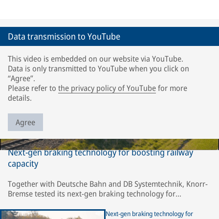
Data transmission to YouTube
This video is embedded on our website via YouTube.
Data is only transmitted to YouTube when you click on
“Agree”.
Please refer to
the privacy policy of YouTube
for more
details.
Agree
Next-gen braking technology for boosting railway
capacity
Together with Deutsche Bahn and DB Systemtechnik, Knorr-
Bremse tested its next-gen braking technology for
Reproducible Braking Distance (RBD) under the most
demanding wheel/rail adhesion conditions. Within the
Next-gen braking technology for