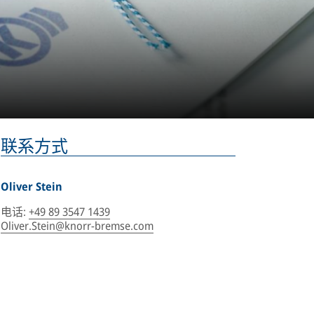
联系方式
Oliver Stein
电话
:
+49 89 3547 1439
Oliver.Stein@knorr-bremse.com