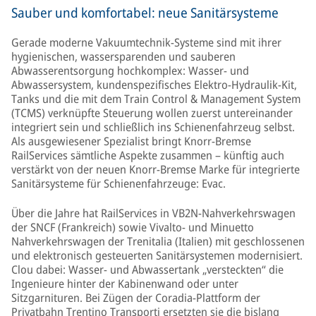
Sauber und komfortabel: neue Sanitärsysteme
Gerade moderne Vakuumtechnik-Systeme sind mit ihrer
hygienischen, wassersparenden und sauberen
Abwasserentsorgung hochkomplex: Wasser- und
Abwassersystem, kundenspezifisches Elektro-Hydraulik-Kit,
Tanks und die mit dem Train Control & Management System
(TCMS) verknüpfte Steuerung wollen zuerst untereinander
integriert sein und schließlich ins Schienenfahrzeug selbst.
Als ausgewiesener Spezialist bringt Knorr-Bremse
RailServices sämtliche Aspekte zusammen – künftig auch
verstärkt von der neuen Knorr-Bremse Marke für integrierte
Sanitärsysteme für Schienenfahrzeuge: Evac.
Über die Jahre hat RailServices in VB2N-Nahverkehrswagen
der SNCF (Frankreich) sowie Vivalto- und Minuetto
Nahverkehrswagen der Trenitalia (Italien) mit geschlossenen
und elektronisch gesteuerten Sanitärsystemen modernisiert.
Clou dabei: Wasser- und Abwassertank „versteckten“ die
Ingenieure hinter der Kabinenwand oder unter
Sitzgarnituren. Bei Zügen der Coradia-Plattform der
Privatbahn Trentino Transporti ersetzten sie die bislang