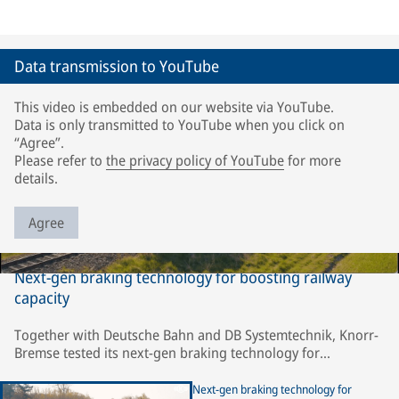
Data transmission to YouTube
This video is embedded on our website via YouTube.
Data is only transmitted to YouTube when you click on
“Agree”.
Please refer to
the privacy policy of YouTube
for more
details.
Agree
Next-gen braking technology for boosting railway
capacity
Together with Deutsche Bahn and DB Systemtechnik, Knorr-
Bremse tested its next-gen braking technology for
Reproducible Braking Distance (RBD) under the most
demanding wheel/rail adhesion conditions. Within the
Next-gen braking technology for