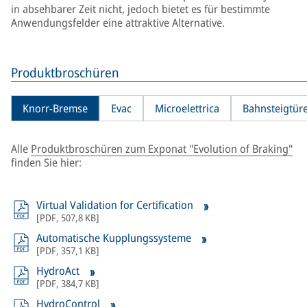
in absehbarer Zeit nicht, jedoch bietet es für bestimmte
Anwendungsfelder eine attraktive Alternative.
Produktbroschüren
Knorr-Bremse
Evac
Microelettrica
Bahnsteigtür
Alle
Produktbroschüren zum Exponat "Evolution of Braking"
finden Sie hier:
Virtual Validation for Certification
[
PDF
,
507,8 KB
]
Automatische Kupplungssysteme
[
PDF
,
357,1 KB
]
HydroAct
[
PDF
,
384,7 KB
]
HydroControl