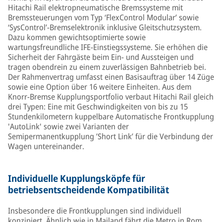
Hitachi Rail elektropneumatische Bremssysteme mit
Bremssteuerungen vom Typ ‘FlexControl Modular’ sowie
‘SysControl’-Bremselektronik inklusive Gleitschutzsystem.
Dazu kommen gewichtsoptimierte sowie
wartungsfreundliche IFE-Einstiegssysteme. Sie erhöhen die
Sicherheit der Fahrgäste beim Ein- und Aussteigen und
tragen obendrein zu einem zuverlässigen Bahnbetrieb bei.
Der Rahmenvertrag umfasst einen Basisauftrag über 14 Züge
sowie eine Option über 16 weitere Einheiten. Aus dem
Knorr-Bremse Kupplungsportfolio verbaut Hitachi Rail gleich
drei Typen: Eine mit Geschwindigkeiten von bis zu 15
Stundenkilometern kuppelbare Automatische Frontkupplung
'AutoLink' sowie zwei Varianten der
Semipermanentkupplung ’Short Link’ für die Verbindung der
Wagen untereinander.
Individuelle Kupplungsköpfe für
betriebsentscheidende Kompatibilität
Insbesondere die Frontkupplungen sind individuell
konzipiert. Ähnlich wie in Mailand fährt die Metro in Rom