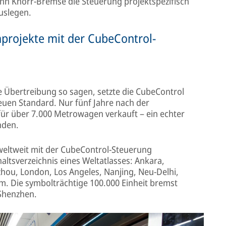
kann Knorr-Bremse die Steuerung projektspezifisch
uslegen.
projekte mit der CubeControl-
e Übertreibung so sagen, setzte die CubeControl
uen Standard. Nur fünf Jahre nach der
r über 7.000 Metrowagen verkauft – ein echter
nden.
weltweit mit der CubeControl-Steuerung
nhaltsverzeichnis eines Weltatlasses: Ankara,
hou, London, Los Angeles, Nanjing, Neu-Delhi,
m. Die symbolträchtige 100.000 Einheit bremst
 Shenzhen.