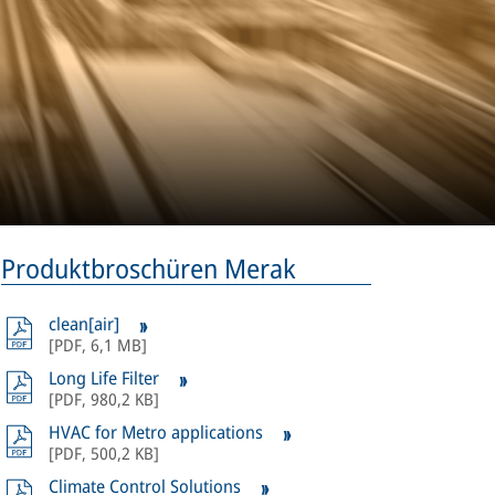
Produktbroschüren Merak
clean[air]
[
PDF
,
6,1 MB
]
Long Life Filter
[
PDF
,
980,2 KB
]
HVAC for Metro applications
[
PDF
,
500,2 KB
]
Climate Control Solutions