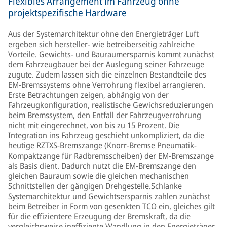
Flexibles Arrangement im Fahrzeug ohne
projektspezifische Hardware
Aus der Systemarchitektur ohne den Energieträger Luft
ergeben sich hersteller- wie betreiberseitig zahlreiche
Vorteile. Gewichts- und Bauraumersparnis kommt zunächst
dem Fahrzeugbauer bei der Auslegung seiner Fahrzeuge
zugute. Zudem lassen sich die einzelnen Bestandteile des
EM-Bremssystems ohne Verrohrung flexibel arrangieren.
Erste Betrachtungen zeigen, abhängig von der
Fahrzeugkonfiguration, realistische Gewichsreduzierungen
beim Bremssystem, den Entfall der Fahrzeugverrohrung
nicht mit eingerechnet, von bis zu 15 Prozent. Die
Integration ins Fahrzeug geschieht unkompliziert, da die
heutige RZTXS-Bremszange (Knorr-Bremse Pneumatik-
Kompaktzange für Radbremsscheiben) der EM-Bremszange
als Basis dient. Dadurch nutzt die EM-Bremszange den
gleichen Bauraum sowie die gleichen mechanischen
Schnittstellen der gängigen Drehgestelle.Schlanke
Systemarchitektur und Gewichtsersparnis zahlen zunächst
beim Betreiber in Form von gesenkten TCO ein, gleiches gilt
für die effizientere Erzeugung der Bremskraft, da die
vergleichsweise ineffiziente Wandlung in den Energieträger