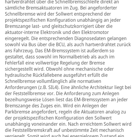
hartverdrahtet über die Schnellbremsschleife direkt an
sämtliche Bremsaktuatoren im Zug. Bei angeforderter
Schnellbremse wird der Sollwert entsprechend der
projektspezifischen Konfiguration unabhängig an jeder
Bremszange last- und gleitschutzkorrigiert über die
aktuator-interne Elektronik und den Elektromotor
eingeregelt. Die entsprechenden Diagnosedaten gelangen
sowohl via Bus über die BCU, als auch hartverdrahtet zurück
ans Fahrzeug. Das EM-Bremssystem ist außerdem so
gestaltet, dass sowohl im Normalbetrieb als auch im
Fehlerfall eine vollwertige Regelung der Bremse
sichergestellt wird. Obwohl ohne mechanische oder
hydraulische Rückfallebene ausgeführt erfüllt die
Schnellbremse vollumfänglich alle normativen
Anforderungen (z.B. SIL4). Eine ähnliche Architektur liegt bei
der Feststellbremse vor. Die Anforderung zum Anlegen
bezeihungsweise Lösen liest das EM-Bremssystem an jeder
Bremszange des Zuges ein. Wird ein Anlegen der
Parkbremse angefordert, regeln die Aktuatoren analog zu
der projektspezifischen Konfiguration den Sollwert
unabhängig voneinander ein. Nach erreichtem Sollwert wird
die Feststellbremskraft auf unbestimmte Zeit mechanisch
verriegelt. Somit wird auch bei energielosem Zustand ein