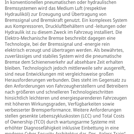
In konventionellen pneumatischen oder hydraulischen
Bremssystemen wird das Medium Luft (respektive
Hydrauliköl) zur Erzeugung und Übertragung von
Bremssignal und Bremskraft genutzt. Ein komplexes System
aus Kompressoren, Druckluftbehältern und -leitungen oder
Hydraulik ist zu diesem Zweck im Fahrzeug installiert. Die
Elektro-Mechanische Bremse beschreibt dagegen eine
Technologie, bei der Bremssignal und -energie rein
elektrisch erzeugt und übertragen werden. Als bewährtes,
zuverlässiges und stabiles System wird die pneumatische
Bremse dem Schienenverkehr auf absehbare Zeit erhalten
bleiben. Technologisch jedoch mittlerweile sehr ausgereift,
sind neue Entwicklungen mit vergleichsweise großen
Herausforderungen verbunden. Dies steht im Gegensatz zu
den Anforderungen von Fahrzeugherstellern und Betreibern
nach größeren und schnelleren Technologieschritten
hinsichtlich leichteren und energiesparenderen Fahrzeugen
mit höheren Wirkungsgraden, Verfügbarkeiten sowie
verbesserter Bremsperformance. Weitere Anforderungen
stellen gesenkte Lebenszykluskosten (LCC) und Total Costs
of Ownership (TCO) durch wartungsarme Systeme mit
erhöhter Diagnosefähigkeit inklusive Einbettung in eine
moderne Cyber-Security-Architektur dar. Der „Airless Train“