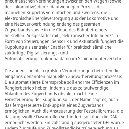
pneumatischen Verbindungen zwischen den Wagen (sowie
der Lokomotive) den zeitaufwendigen Prozess des
manuellen Kuppelns vereinfachen und zweitens, die
elektronische Energieversorgung aus der Lokomotive und
eine Netzwerkverbindung entlang des gesamten
Zugverbands sowie in die Cloud des Bahnbetreibers
herstellen. Ausgestattet mit „elektronischer Intelligenz“ in
Form von Steuerungen, Sensorik und Aktuatorik fungiert die
Kupplung als zentraler Enabler für praktisch sämtliche
zukünftige Digitalisierungs- und
Automatisierungsfunktionalitäten im Schienengüterverkehr.
Die augenscheinlich größten Veränderungen betreffen die
eingangs genannten manuellen Zugvorbereitungsprozesse:
Die automatisierte Bremsprobe soll enorme Effizienzen im
Rangierbetrieb heben, indem sie das zeitaufwendige
Ablaufen des Zugverbands obsolet macht. Eine
Fernsteuerung der Kupplung soll, der Name sagt es, auch
das ferngesteuerte Entkuppeln eines Zugverbands
ermöglichen. Auch die Ansteuerung der Feststellbremse, die
das ungewollte Davonrollen verhindert, soll über die DAK
ermöglicht werden. Ein vollständig ausgerüsteter DFT würde
zudem Zugtaufe und Zugvollständigkeitsüberwachung zu